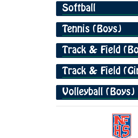
Softball
Tennis (Boys)
Track & Field (B
Track & Field (Gi
Volleyball (Boys)