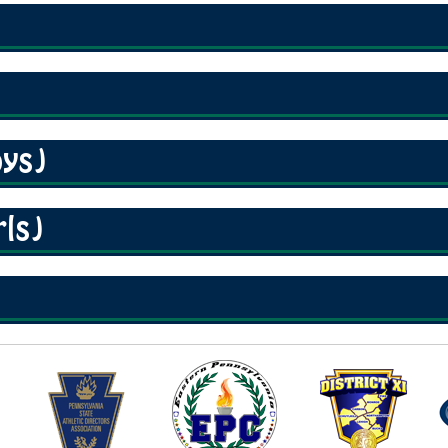
oys)
rls)