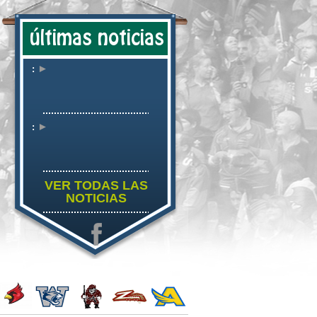
últimas noticias
►
:
►
:
VER TODAS LAS
NOTICIAS