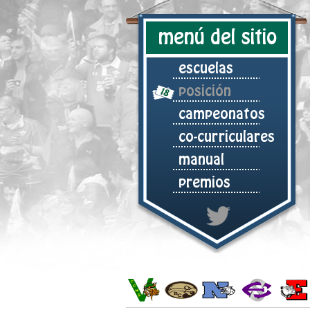
menú del sitio
escuelas
posición
campeonatos
co-curriculares
manual
premios